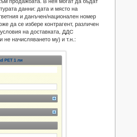
ъм продажбата. В нея могат да бъдат
турата данни: дата и място на
ответния и данъчен/национален номер
оже да се избере контрагент, различен
, условия на доставката, ДДС
 не начисляването му) и т.н.: