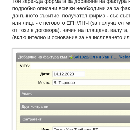
Той зарежда формата за добавяне на фактура к
подробно описани всички необходими за за фак
данъчното събитие, получател фирма - със съ
или лице - с неговото ЕГН/ЛНЧ (за получател м
от този в договора), начин на плащане, валута
(включително и основание за начисляването или