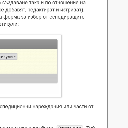
а създаване така и по отношение на
е добавят, редактират и изтриват).
а форма за избор от еспедиращите
ртикули:
кспедиционни нареждания или части от
турата е включен бутон
. Той