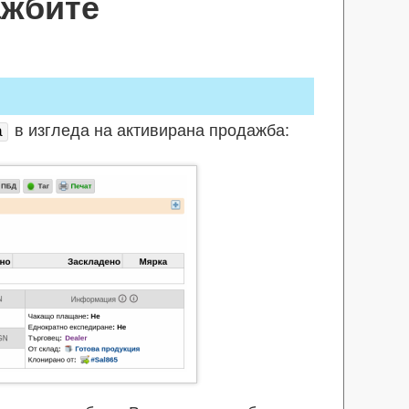
ажбите
в изгледа на активирана продажба:
a