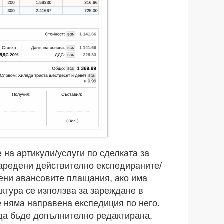
на артикули/услуги по сделката за
заредени действително експедираните/
зени авансовите плащания, ако има
ктура се използва за зареждане в
е няма направена експедиция по него.
 да бъде допълнително редактирана,