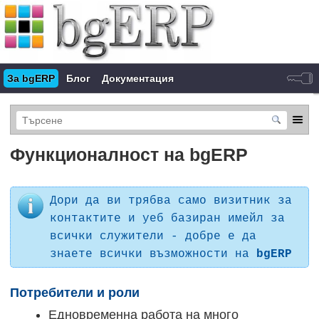
За bgERP
Блог
Документация
Функционалност на bgERP
Дори да ви трябва само визитник за
контактите и уеб базиран имейл за
всички служители - добре е да
знаете всички възможности на
bgERP
Потребители и роли
Едновременна работа на много