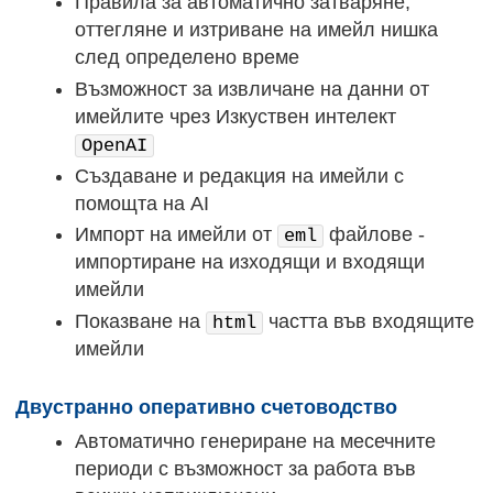
Правила за автоматично затваряне,
оттегляне и изтриване на имейл нишка
след определено време
Възможност за извличане на данни от
имейлите чрез Изкуствен интелект
OpenAI
Създаване и редакция на имейли с
помощта на AI
Импорт на имейли от
файлове -
eml
импортиране на изходящи и входящи
имейли
Показване на
частта във входящите
html
имейли
Двустранно оперативно счетоводство
Автоматично генериране на месечните
периоди с възможност за работа във