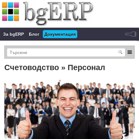
За bgERP
Блог
Документация
Счетоводство » Персонал