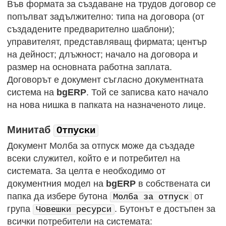
Във формата за създаване на трудов договор се
попълват задължително: типа на договора (от
създадените предварително шаблони);
управителят, представляващ фирмата; център
на дейност; длъжност; начало на договора и
размер на основната работна заплата.
Договорът е документ съгласно документната
система на
bgERP
. Той се записва като начало
на нова нишка в папката на назначеното лице.
Минитаб
Отпуски
Документ Молба за отпуск може да създаде
всеки служител, който е и потребител на
системата. За целта е необходимо от
документния модел на
bgERP
в собствената си
папка да избере бутона
от
Молба за отпуск
група
. Бутонът е достъпен за
Човешки ресурси
всички потребители на системата: