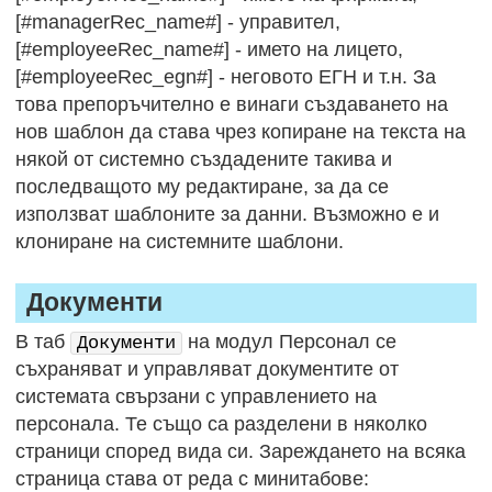
[#managerRec_name#] - управител,
[#employeeRec_name#] - името на лицето,
[#employeeRec_egn#] - неговото ЕГН и т.н. За
това препоръчително е винаги създаването на
нов шаблон да става чрез копиране на текста на
някой от системно създадените такива и
последващото му редактиране, за да се
използват шаблоните за данни. Възможно е и
клониране на системните шаблони.
Документи
В таб
на модул Персонал се
Документи
съхраняват и управляват документите от
системата свързани с управлението на
персонала. Те също са разделени в няколко
страници според вида си. Зареждането на всяка
страница става от реда с минитабове: