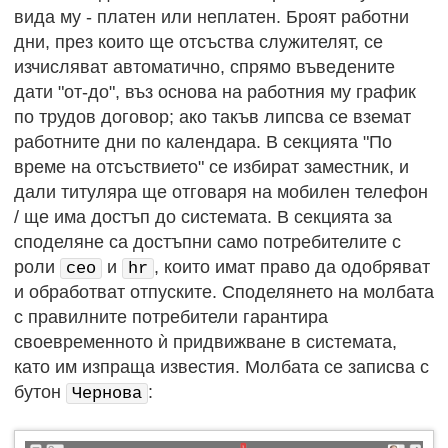
вида му - платен или неплатен. Броят работни
дни, през които ще отсъства служителят, се
изчисляват автоматично, спрямо въведените
дати "от-до", въз основа на работния му график
по трудов договор; ако такъв липсва се вземат
работните дни по календара. В секцията "По
време на отсъствието" се избират заместник, и
дали титуляра ще отговаря на мобилен телефон
/ ще има достъп до системата. В секцията за
споделяне са достъпни само потребителите с
роли
и
, които имат право да одобряват
ceo
hr
и обработват отпуските. Споделянето на молбата
с правилните потребители гарантира
своевременното ѝ придвижване в системата,
като им изпраща известия. Молбата се записва с
бутон
:
Чернова