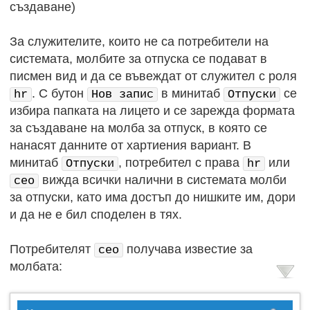
създаване)
За служителите, които не са потребители на
системата, молбите за отпуска се подават в
писмен вид и да се въвеждат от служител с роля
. С бутон
в минитаб
се
hr
Нов запис
Отпуски
избира папката на лицето и се зарежда формата
за създаване на молба за отпуск, в която се
нанасят данните от хартиения вариант. В
минитаб
, потребител с права
или
Отпуски
hr
вижда всички налични в системата молби
ceo
за отпуски, като има достъп до нишките им, дори
и да не е бил споделен в тях.
Потребителят
получава известие за
ceo
молбата: