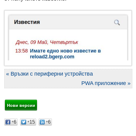
« Връзки с периферни устройства
PWA приложение »
6
15
6
+
+
+