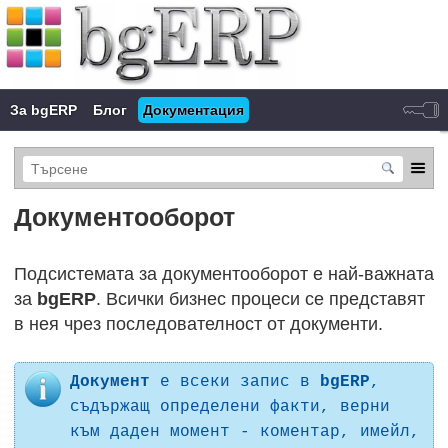
За bgERP
Блог
Документация
Документооборот
Подсистемата за документооборот е най-важната
за
bgERP
. Всички бизнес процеси се представят
в нея чрез последователност от документи.
Документ
е всеки запис в
bgERP
,
съдържащ определени факти, верни
към даден момент - коментар, имейл,