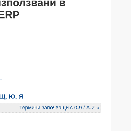
използвани в
gERP
Т
 Щ, Ю, Я
Термини започващи с 0-9 / A-Z »