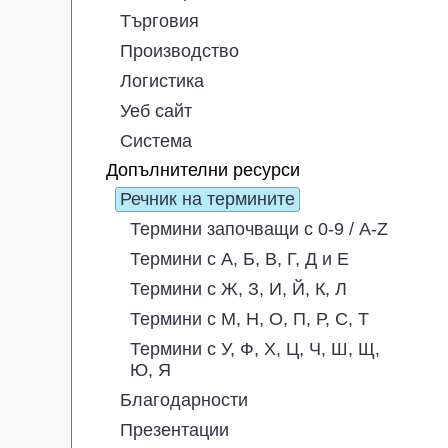
Търговия
Производство
Логистика
Уеб сайт
Система
Допълнителни ресурси
Речник на термините
Термини започващи с 0-9 / A-Z
Термини с А, Б, В, Г, Д и Е
Термини с Ж, З, И, Й, К, Л
Термини с М, Н, О, П, Р, С, Т
Термини с У, Ф, Х, Ц, Ч, Ш, Щ,
Ю, Я
Благодарности
Презентации