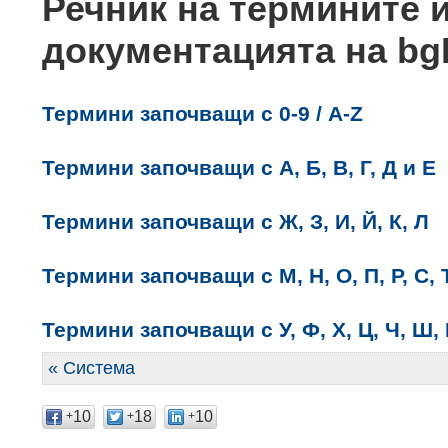
Речник на термините 
документацията на b
Термини започващи с 0-9 / A-Z
Термини започващи с А, Б, В, Г, Д и Е
Термини започващи с Ж, З, И, Й, К, Л
Термини започващи с М, Н, О, П, Р, С, 
Термини започващи с У, Ф, Х, Ц, Ч, Ш,
« Система
10
18
10
+
+
+