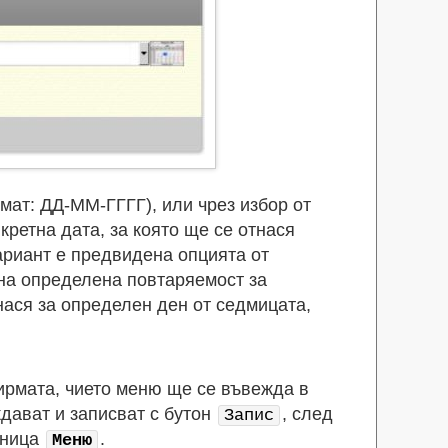
мат: ДД-ММ-ГГГГ), или чрез избор от
кретна дата, за която ще се отнася
ариант е предвидена опцията от
на определена повтаряемост за
нася за определен ден от седмицата,
ирмата, чието меню ще се въвежда в
дават и записват с бутон
, след
Запис
аница
.
Меню