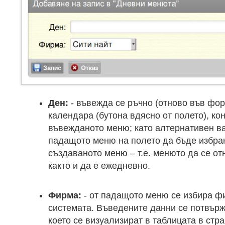
Ден:
- въвежда се ръчно (отново във фор
календара (бутона вдясно от полето), кон
въвежданото меню; като алтернативен в
падащото меню на полето да бъде избра
създаваното меню – т.е. менюто да се от
както и да е ежедневно.
Фирма:
- от падащото меню се избира ф
системата. Въведените данни се потвърж
което се визуализират в таблицата в стр