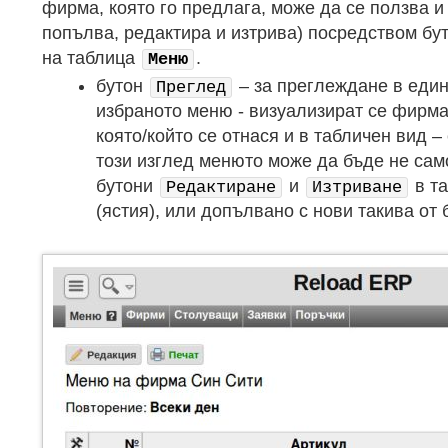
фирма, която го предлага, може да се ползва и
попълва, редактира и изтрива) посредством бу
на таблица
.
Меню
бутон
– за преглеждане в един
Преглед
избраното меню - визуализират се фирмат
която/който се отнася и в табличен вид –
този изглед менюто може да бъде не сам
бутони
и
в та
Редактиране
Изтриване
(ястия), или допълвано с нови такива от