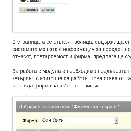
В страницата се отваря таблица, съдържаща сп
системата менюта с информация за пореден ном
отнасят, повтаряемост и фирма, предлагаща с
За работа с модула е необходимо предварител
кетъринг, с които ще се работи. Това става от т
зарежда форма за избор от списък.