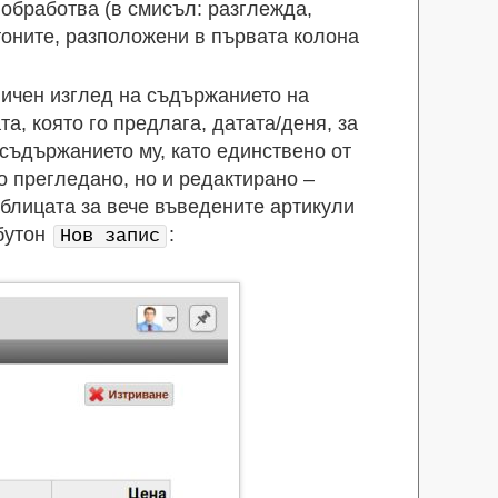
 обработва (в смисъл: разглежда,
тоните, разположени в първата колона
ичен изглед на съдържанието на
а, която го предлага, датата/деня, за
 съдържанието му, като единствено от
о прегледано, но и редактирано –
блицата за вече въведените артикули
 бутон
:
Нов запис