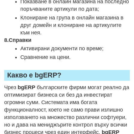
Показване в онлайн магазина на последно
поръчваните артикули по дата;
Клониране на група в онлайн магазина в
друг домейн и клониране на артикулите
към нея.
8.Справки
Активирани документи по време;
Сравнение на цени.
Какво е bgERP?
Чрез
bgERP
българските фирми могат реално да
оптимизират бизнеса си без да инвестират
огромни суми. Системата има богата
функционалност, което не само прави излишно
използването на множество различни софтуери,
но и дава на мениджърите контрол върху всички
бизнес процеси чрез един интерфейс.
bgERP