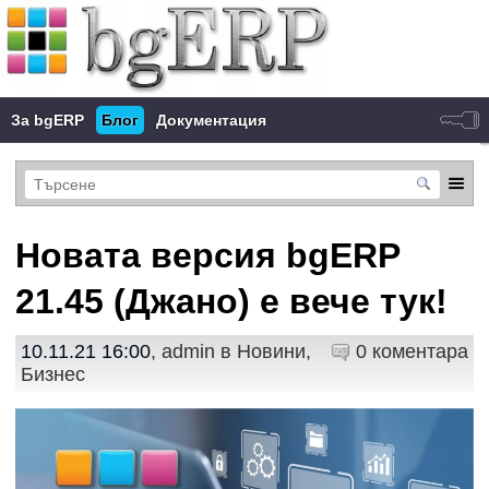
За bgERP
Блог
Документация
Новата версия bgERP
21.45 (Джано) е вече тук!
10.11.21 16:00
, admin в
Новини
,
0 коментара
Бизнес