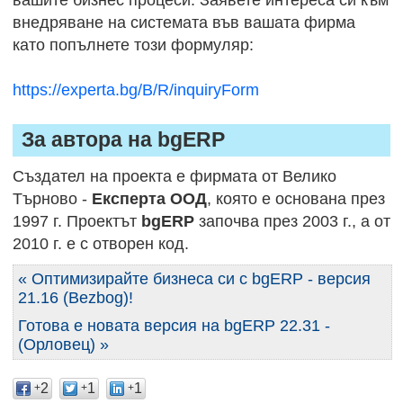
вашите бизнес процеси. Заявете интереса си към
внедряване на системата във вашата фирма
като попълнете този формуляр:
https://experta.bg/B/R/inquiryForm
За автора на bgERP
Създател на проекта е фирмата от Велико
Търново -
Експерта ООД
, която е основана през
1997 г. Проектът
bgERP
започва през 2003 г., а от
2010 г. е с отворен код.
« Оптимизирайте бизнеса си с bgERP - версия
21.16 (Bezbog)!
Готова е новата версия на bgERP 22.31 -
(Орловец) »
2
1
1
+
+
+