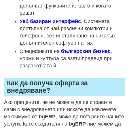
допълват функциите ѝ, както и когато
решат
Уеб базиран интерфейс
. Системата
достъпна от най-различни компютри и
телефони, без инсталиране на никакъв
допълнителен софтуер на тях
Спецификите на
българския бизнес
,
норми и култура са взети предвид при
разработката ѝ
Как да получа оферта за
внедряване?
Ако прецените, че не можете да се справите
сами с внедряването или искате да извлечете
максимума от
bgERP
, може да потърсите нашите
услуги. Като създатели на
bgERP
ние можем да