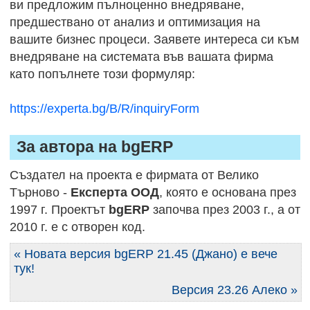
ви предложим пълноценно внедряване,
предшествано от анализ и оптимизация на
вашите бизнес процеси. Заявете интереса си към
внедряване на системата във вашата фирма
като попълнете този формуляр:
https://experta.bg/B/R/inquiryForm
За автора на bgERP
Създател на проекта е фирмата от Велико
Търново -
Експерта ООД
, която е основана през
1997 г. Проектът
bgERP
започва през 2003 г., а от
2010 г. е с отворен код.
« Новата версия bgERP 21.45 (Джано) е вече
тук!
Версия 23.26 Алеко »