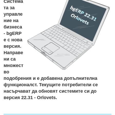
Система
та за
управле
ние на
бизнеса
-
bgERP
е с нова
версия.
Направе
ни са
множест
во
подобрения и е добавена допълнителна
функционалст. Текущите потребители се
насърчават да обновят системите си до
версия 22.31 - Orlovets.