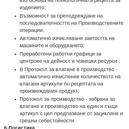
въз основа на технологичната рецепта за
изделието;
Възможност за преподреждане на
последователността на Производствените
операции;
Автоматично изчисляване заетостта на
машините и оборудването;
Преработени работни графици за
центрове на дейност и човешки ресурси ;
В Протокол за влагане в производство -
автоматично изчисление количеството на
влагани артикули по рецептата на
произвеждания продукт;
Протокол за производство - забрана за
влагане и производство на един и същи
артикул с цел предпазване от зацикляне и
грешни себестойности.
6.Логистика