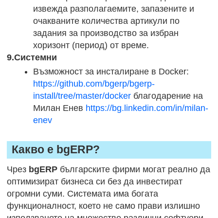
извежда разполагаемите, запазените и
очакваните количества артикули по
задания за производство за избран
хоризонт (период) от време.
9.Системни
Възможност за инсталиране в Docker:
https://github.com/bgerp/bgerp-
install/tree/master/docker
благодарение на
Милан Енев
https://bg.linkedin.com/in/milan-
enev
Какво е bgERP?
Чрез
bgERP
българските фирми могат реално да
оптимизират бизнеса си без да инвестират
огромни суми. Системата има богата
функционалност, което не само прави излишно
използването на множество различни софтуери,