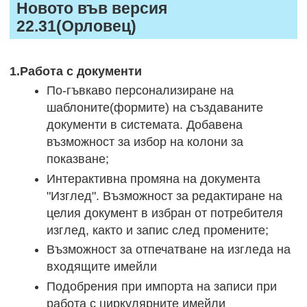
Новото във версия
22.31(Орловец)
1.Работа с документи
По-гъвкаво персонализиране на
шаблоните(формите) на създаваните
документи в системата. Добавена
възможност за избор на колони за
показване;
Интерактивна промяна на документа
"Изглед". Възможност за редактиране на
целия документ в избран от потребителя
изглед, както и запис след промените;
Възможност за отпечатване на изгледа на
входящите имейли
Подобрения при импорта на записи при
работа с циркулярните имейли