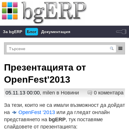
За bgERP
Блог
Документация
Презентацията от
OpenFest'2013
05.11.13 00:00
, milen в
Новини
0 коментара
За тези, които не са имали възможност да дойдат
на
OpenFest '2013
или да гледат онлайн
представянето на
bgERP
, тук поставяме
слайдовете от презентацията: