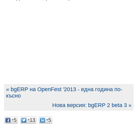
« bgERP на OpenFest '2013 - една година по-
късно
Нова версия: bgERP 2 beta 3 »
5
13
5
+
+
+