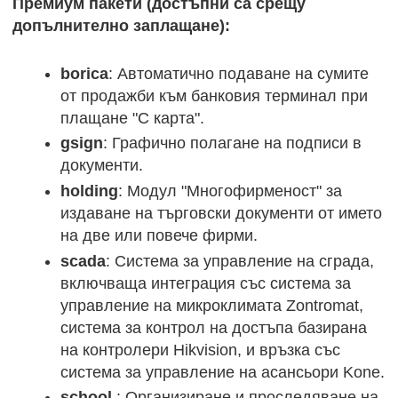
Премиум пакети (достъпни са срещу
допълнително заплащане):
borica
: Автоматично подаване на сумите
от продажби към банковия терминал при
плащане "С карта".
gsign
: Графично полагане на подписи в
документи.
holding
: Модул "Многофирменост" за
издаване на търговски документи от името
на две или повече фирми.
scada
: Система за управление на сграда,
включваща интеграция със система за
управление на микроклимата Zontromat,
система за контрол на достъпа базирана
на контролери Hikvision, и връзка със
система за управление на асансьори Kone.
school
: Организиране и проследяване на