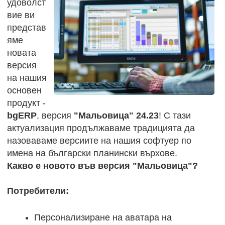
удоволст
вие ви
представ
яме
новата
версия
на нашия
основен
продукт -
bgERP
, версия
"Мальовица"
24.23
! С тази
актуализация продължаваме традицията да
назоваваме версиите на нашия софтуер по
имена на български планински върхове.
Какво е новото във версия "Мальовица"?
Потребители:
Персонализиране на аватара на